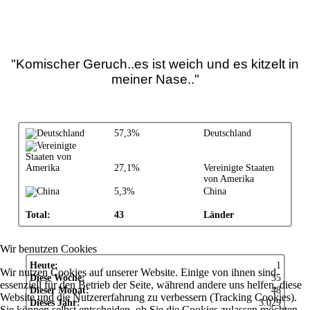
"Komischer Geruch..es ist weich und es kitzelt in
meiner Nase.."
57,3%
Deutschland
27,1%
Vereinigte Staaten
von Amerika
5,3%
China
Total:
43
Länder
Wir benutzen Cookies
Heute:
1
Wir nutzen Cookies auf unserer Website. Einige von ihnen sind
Diese Woche:
35
essenziell für den Betrieb der Seite, während andere uns helfen, diese
Dieser Monat:
48
Website und die Nutzererfahrung zu verbessern (Tracking Cookies).
Dieses Jahr:
3.029
Sie können selbst entscheiden, ob Sie die Cookies zulassen möchten.